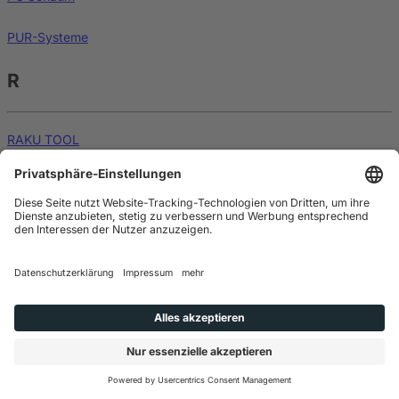
PUR-Systeme
R
RAKU TOOL
Rapid Prototyping
Rapid Prototyping für Design Studien
Rapid Prototyping Verfahren (RP-Verfahren)
REACH compliance
Reaction Injection Moulding (RIM)
Reaktionsharze