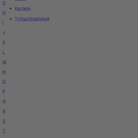
G
Karriere
H
Nachhaltigkeit
I
J
K
L
M
N
O
P
Q
R
S
T