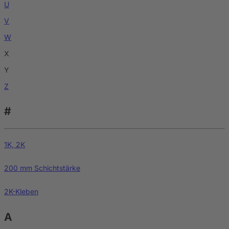
U
V
W
X
Y
Z
#
1K, 2K
200 mm Schichtstärke
2K-Kleben
A