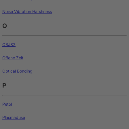
Noise Vibration Harshness
O
OBJS2
Offene Zeit
Optical Bonding
P
Petol
Plasmadüse