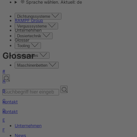
Sprache wählen. Aktuell: de
Dichtungssysteme
RAMPF Group
Vergusssysteme
Unternehmen
Dosiertechnik
Glossar
Tooling
Glossar
Composites
Maschinenbetten
#
A
B
C
Kontakt
D
Kontakt
E
Unternehmen
F
News