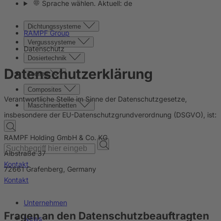
Sprache wählen. Aktuell: de
Dichtungssysteme
RAMPF Group
Vergusssysteme
Datenschutz
Dosiertechnik
Datenschutzerklärung
Tooling
Composites
Verantwortliche Stelle im Sinne der Datenschutzgesetze,
Maschinenbetten
insbesondere der EU-Datenschutzgrundverordnung (DSGVO), ist:
RAMPF Holding GmbH & Co. KG
Albstraße 37
Kontakt
72661 Grafenberg, Germany
Kontakt
Unternehmen
Fragen an den Datenschutzbeauftragten
News