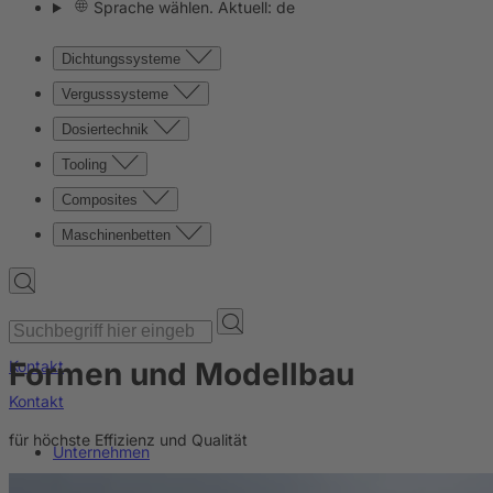
Sprache wählen. Aktuell: de
Dichtungssysteme
Vergusssysteme
Dosiertechnik
Tooling
Composites
Maschinenbetten
Formen und Modellbau
Kontakt
Kontakt
für höchste Effizienz und Qualität
Unternehmen
News