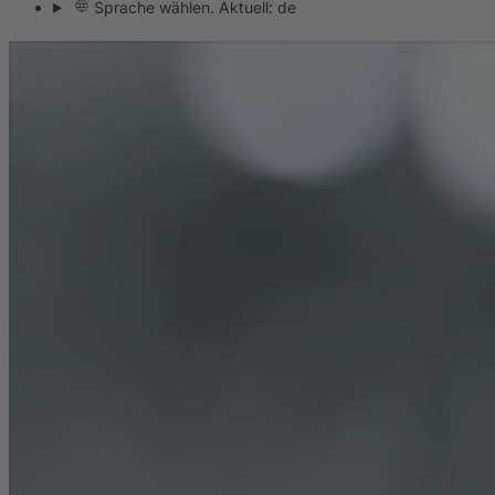
Sprache wählen. Aktuell: de
Dichtungssysteme
Vergusssysteme
Dosiertechnik
Tooling
Composites
Maschinenbetten
Kontakt
Kontakt
Unternehmen
News