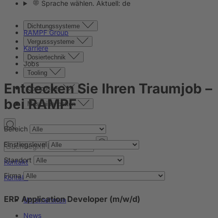
Sprache wählen. Aktuell: de
Dichtungssysteme
RAMPF Group
Vergusssysteme
Karriere
Dosiertechnik
Jobs
Tooling
Entdecken Sie Ihren Traumjob
–
Composites
bei RAMPF
Maschinenbetten
Bereich
Einstiegslevel
Standort
Kontakt
Firma
Kontakt
ERP Application Developer (m/w/d)
Unternehmen
News