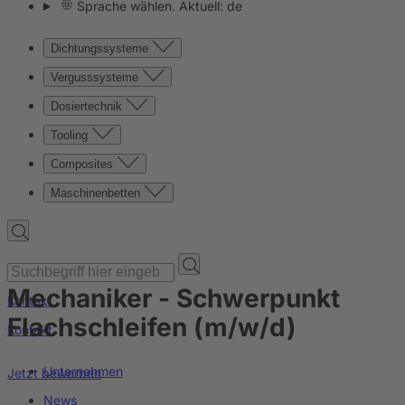
Sprache wählen. Aktuell: de
Dichtungssysteme
Vergusssysteme
Dosiertechnik
Tooling
Composites
Maschinenbetten
Mechaniker - Schwerpunkt
Kontakt
Flachschleifen (m/w/d)
Kontakt
Unternehmen
Jetzt bewerben
News