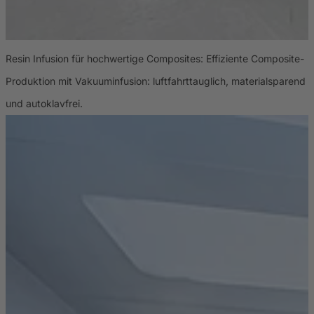
Resin Infusion für hochwertige Composites: Effiziente Composite-
H
Produktion mit Vakuuminfusion: luftfahrttauglich, materialsparend
B
und autoklavfrei.