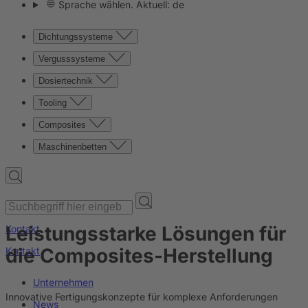
Sprache wählen. Aktuell: de
Dichtungssysteme
Vergusssysteme
Dosiertechnik
Tooling
Composites
Maschinenbetten
Leistungsstarke Lösungen für
Kontakt
die Composites-Herstellung
Kontakt
Unternehmen
Innovative Fertigungskonzepte für komplexe Anforderungen
News