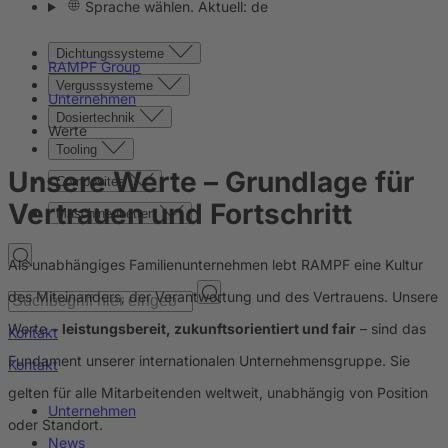
Sprache wählen. Aktuell: de
Dichtungssysteme
RAMPF Group
Vergusssysteme
Unternehmen
Dosiertechnik
Werte
Tooling
Unsere Werte
– Grundlage für
Composites
Vertrauen und Fortschritt
Maschinenbetten
Als unabhängiges Familienunternehmen lebt RAMPF eine Kultur
des Miteinanders, der Verantwortung und des Vertrauens. Unsere
Werte –
leistungsbereit, zukunftsorientiert und fair
– sind das
Kontakt
Fundament unserer internationalen Unternehmensgruppe. Sie
Kontakt
gelten für alle Mitarbeitenden weltweit, unabhängig von Position
Unternehmen
oder Standort.
News