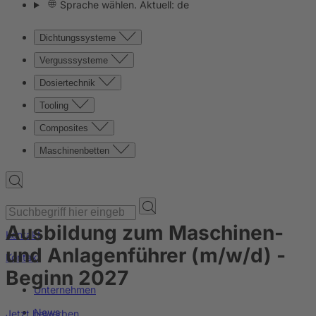
Sprache wählen. Aktuell: de
Dichtungssysteme
Vergusssysteme
Dosiertechnik
Tooling
Composites
Maschinenbetten
Ausbildung zum Maschinen-
Kontakt
und Anlagenführer (m/w/d) -
Kontakt
Beginn 2027
Unternehmen
News
Jetzt bewerben