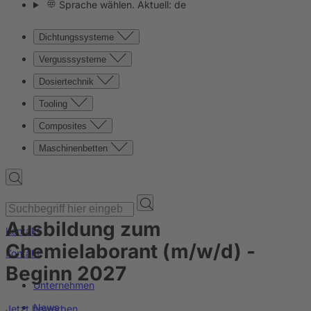
Sprache wählen. Aktuell: de
Dichtungssysteme
Vergusssysteme
Dosiertechnik
Tooling
Composites
Maschinenbetten
Ausbildung zum
Kontakt
Chemielaborant (m/w/d) -
Kontakt
Beginn 2027
Unternehmen
News
Jetzt bewerben