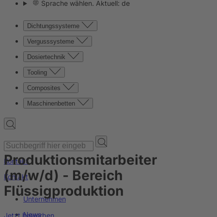
Sprache wählen. Aktuell: de
Dichtungssysteme
Vergusssysteme
Dosiertechnik
Tooling
Composites
Maschinenbetten
Produktionsmitarbeiter
Kontakt
(m/w/d) - Bereich
Kontakt
Flüssigproduktion
Unternehmen
News
Jetzt bewerben