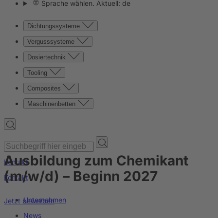
Sprache wählen. Aktuell: de
Dichtungssysteme
Vergusssysteme
Dosiertechnik
Tooling
Composites
Maschinenbetten
Ausbildung zum Chemikant
Kontakt
(m/w/d) – Beginn 2027
Kontakt
Unternehmen
Jetzt bewerben
News