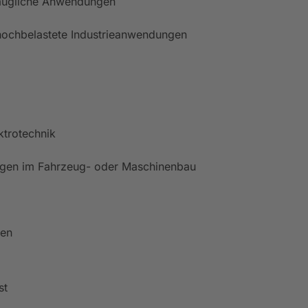
ntaugliche Anwendungen
 hochbelastete Industrieanwendungen
ktrotechnik
ungen im Fahrzeug- oder Maschinenbau
gen
st