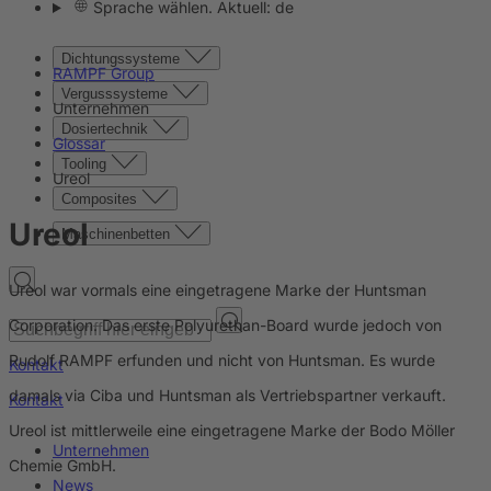
Sprache wählen. Aktuell: de
Dichtungssysteme
RAMPF Group
Vergusssysteme
Unternehmen
Dosiertechnik
Glossar
Tooling
Ureol
Composites
Ureol
Maschinenbetten
Ureol war vormals eine eingetragene Marke der Huntsman
Corporation. Das erste Polyurethan-Board wurde jedoch von
Rudolf RAMPF erfunden und nicht von Huntsman. Es wurde
Kontakt
damals via Ciba und Huntsman als Vertriebspartner verkauft.
Kontakt
Ureol ist mittlerweile eine eingetragene Marke der Bodo Möller
Unternehmen
Chemie GmbH.
News