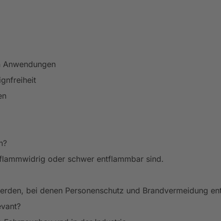
hen Anwendungen
gnfreiheit
en
n?
e flammwidrig oder schwer entflammbar sind.
werden, bei denen Personenschutz und Brandvermeidung ent
evant?