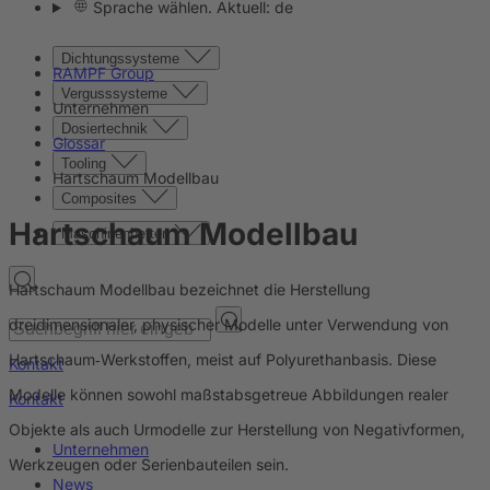
Sprache wählen. Aktuell: de
Dichtungssysteme
RAMPF Group
Vergusssysteme
Unternehmen
Dosiertechnik
Glossar
Tooling
Hartschaum Modellbau
Composites
Hartschaum Modellbau
Maschinenbetten
Hartschaum Modellbau bezeichnet die Herstellung
dreidimensionaler, physischer Modelle unter Verwendung von
Hartschaum‑Werkstoffen, meist auf Polyurethanbasis. Diese
Kontakt
Modelle können sowohl maßstabsgetreue Abbildungen realer
Kontakt
Objekte als auch Urmodelle zur Herstellung von Negativformen,
Unternehmen
Werkzeugen oder Serienbauteilen sein.
News