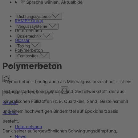
Sprache wählen. Aktuell: de
Dichtungssysteme
RAMPF Group
Vergusssysteme
Unternehmen
Dosiertechnik
Glossar
Tooling
Polymerbeton
Composites
Polymerbeton
Maschinenbetten
Polymerbeton – häufig auch als Mineralguss bezeichnet – ist ein
leistungsstarker Konstruktions‑ und Gestellwerkstoff, der aus
mineralischen Füllstoffen (z. B. Quarzkies, Sand, Gesteinsmehl)
Kontakt
und einem hochwertigen Bindemittel auf Epoxidharzbasis
Kontakt
besteht.
Unternehmen
Dank seiner außergewöhnlichen Schwingungsdämpfung,
News