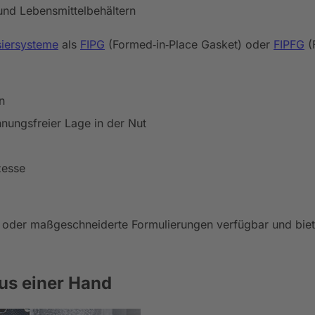
und Lebensmittelbehältern
siersysteme
als
FIPG
(Formed‑in‑Place Gasket) oder
FIPFG
(
n
ungsfreier Lage in der Nut
zesse
oder maßgeschneiderte Formulierungen verfügbar und biete
aus einer Hand