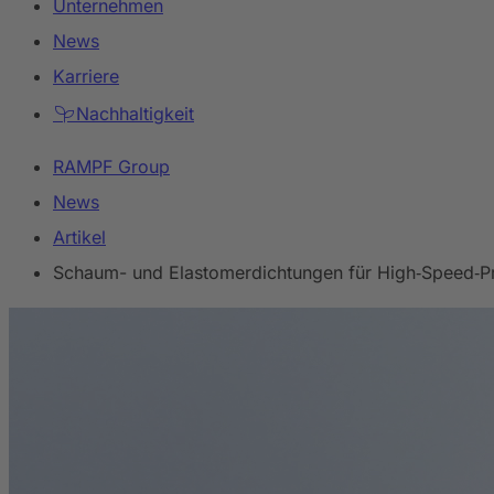
Unternehmen
News
Karriere
Nachhaltigkeit
RAMPF Group
News
Artikel
Schaum- und Elastomerdichtungen für High‑Speed‑P