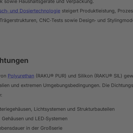
nik sowie Haushaltsgeräte und Verpackung.
sch‑ und Dosiertechnologie
steigert Produktleistung, Prozes
rägerstrukturen, CNC‑Tests sowie Design‑ und Stylingmodelle
chtungen
 von
Polyurethan
(RAKU® PUR) und Silikon (RAKU® SIL) gewäh
mikalien und extremen Umgebungsbedingungen. Die Dichtungs
e:
teriegehäusen, Lichtsystemen und Strukturbauteilen
en, Gehäusen und LED‑Systemen
ebensdauer in der Großserie