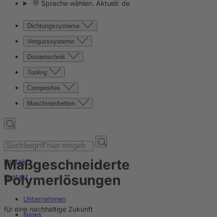
Sprache wählen. Aktuell: de
Dichtungssysteme
Vergusssysteme
Dosiertechnik
Tooling
Composites
Maschinenbetten
Maßgeschneiderte
Kontakt
Polymerlösungen
Kontakt
Unternehmen
für eine nachhaltige Zukunft
News