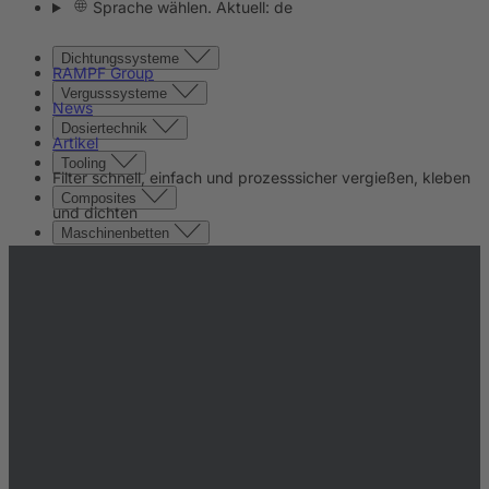
Sprache wählen. Aktuell: de
Dichtungssysteme
RAMPF Group
Vergusssysteme
News
Dosiertechnik
Artikel
Tooling
Filter schnell, einfach und prozesssicher vergießen, kleben
Composites
und dichten
Maschinenbetten
Kontakt
Kontakt
Unternehmen
News