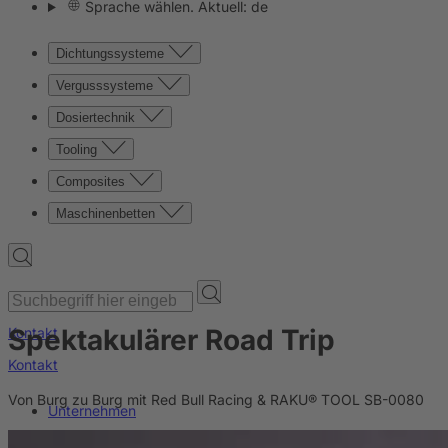
Sprache wählen. Aktuell: de
Dichtungssysteme
Vergusssysteme
Dosiertechnik
Tooling
Composites
Maschinenbetten
Spektakulärer Road Trip
Kontakt
Kontakt
Von Burg zu Burg mit Red Bull Racing & RAKU® TOOL SB-0080
Unternehmen
News