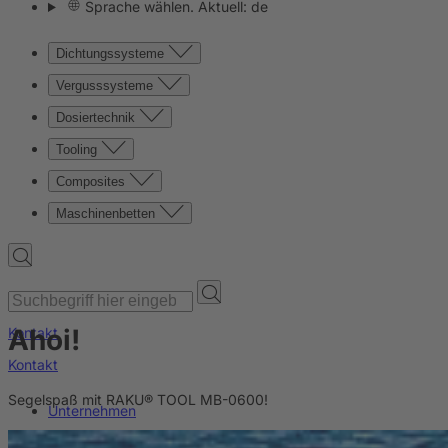
Sprache wählen. Aktuell: de
Dichtungssysteme
Vergusssysteme
Dosiertechnik
Tooling
Composites
Maschinenbetten
Ahoi!
Kontakt
Kontakt
Segelspaß mit RAKU® TOOL MB-0600!
Unternehmen
News