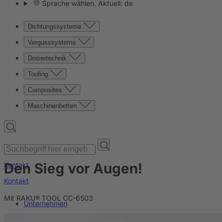
Sprache wählen. Aktuell: de
Dichtungssysteme
Vergusssysteme
Dosiertechnik
Tooling
Composites
Maschinenbetten
Den Sieg vor Augen!
Kontakt
Kontakt
Mit RAKU® TOOL CC-6503
Unternehmen
News