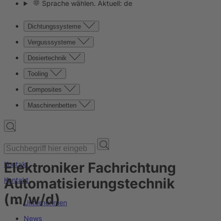
Sprache wählen. Aktuell: de
Dichtungssysteme
Vergusssysteme
Dosiertechnik
Tooling
Composites
Maschinenbetten
Elektroniker Fachrichtung
Kontakt
Automatisierungstechnik
Kontakt
(m/w/d)
Unternehmen
News