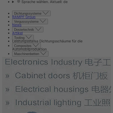
Sprache wählen. Aktuell: de
Dichtungssysteme
RAMPF Group
Vergusssysteme
News
Dosiertechnik
Artikel
Tooling
Leistungsstarke Dichtungsschäume für die
Composites
Automobilproduktion
Maschinenbetten
Kontakt
Kontakt
Unternehmen
News