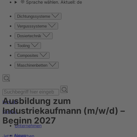
Sprache wählen. Aktuell: de
Dichtungssysteme
Vergusssysteme
Dosiertechnik
Tooling
Composites
Maschinenbetten
Ausbildung zum
Kontakt
Industriekaufmann (m/w/d) –
Kontakt
Beginn 2027
Unternehmen
News
Jetzt bewerben